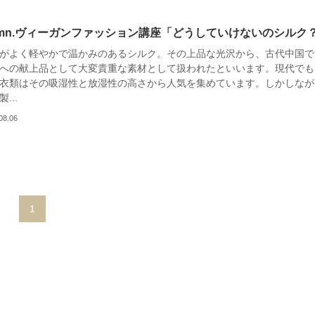
lumn.ヴィーガンファッション講座「どうしていけないのシルク
がよく軽やかで温かみのあるシルク。その上品な光沢から、古代中国で
への献上品として大変貴重な素材として扱われたといいます。現代でも
衣類はその吸湿性と放湿性の高さから人気を集めています。しかしなが
...
08.06
1