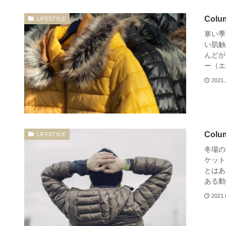
Col
LIFESTYLE
寒い季
い肌触
んどが
ー（エコ
2021.
Co
LIFESTYLE
冬場の
ケット
とはあ
ある動物
2021.