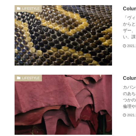
Col
LIFESTYLE
「ヴィ
からと
ザー、
い、課題
2021.
Co
LIFESTYLE
カバン
のあち
つかの
倫理や環
2021.